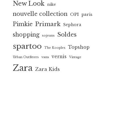
New Look
nike
nouvelle collection
OPI
paris
Primark
Pimkie
Sephora
Soldes
shopping
sojeans
spartoo
Topshop
The Kooples
vernis
vans
Urban Outfitters
Vintage
Zara
Zara Kids