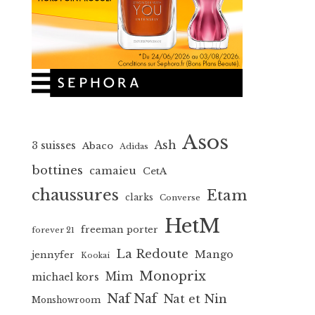
Asos
Ash
3 suisses
Abaco
Adidas
bottines
camaieu
CetA
chaussures
Etam
clarks
Converse
HetM
freeman porter
forever 21
La Redoute
Mango
jennyfer
Kookai
Monoprix
Mim
michael kors
Naf Naf
Nat et Nin
Monshowroom