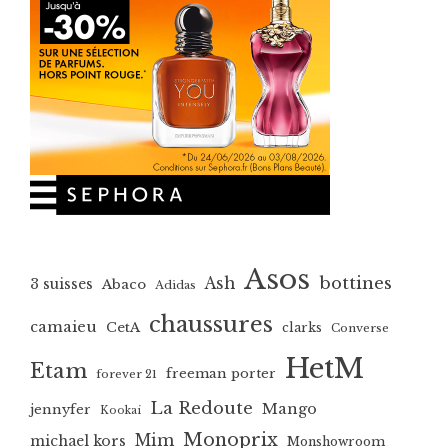
Asos
bottines
Ash
3 suisses
Abaco
Adidas
chaussures
camaieu
CetA
clarks
Converse
HetM
Etam
freeman porter
forever 21
La Redoute
Mango
jennyfer
Kookai
Monoprix
Mim
michael kors
Monshowroom