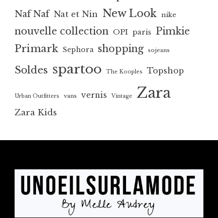
New Look
Naf Naf
Nat et Nin
nike
nouvelle collection
Pimkie
OPI
paris
Primark
shopping
Sephora
sojeans
spartoo
Soldes
Topshop
The Kooples
Zara
vernis
vans
Urban Outfitters
Vintage
Zara Kids