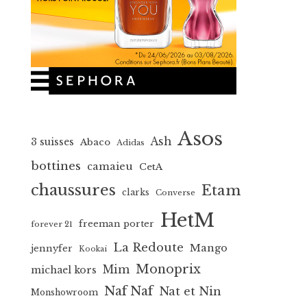
Asos
Ash
3 suisses
Abaco
Adidas
bottines
camaieu
CetA
chaussures
Etam
clarks
Converse
HetM
freeman porter
forever 21
La Redoute
Mango
jennyfer
Kookai
Monoprix
Mim
michael kors
Naf Naf
Nat et Nin
Monshowroom