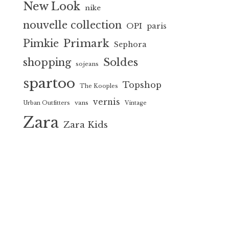
New Look
nike
nouvelle collection
OPI
paris
Primark
Pimkie
Sephora
Soldes
shopping
sojeans
spartoo
Topshop
The Kooples
vernis
vans
Urban Outfitters
Vintage
Zara
Zara Kids