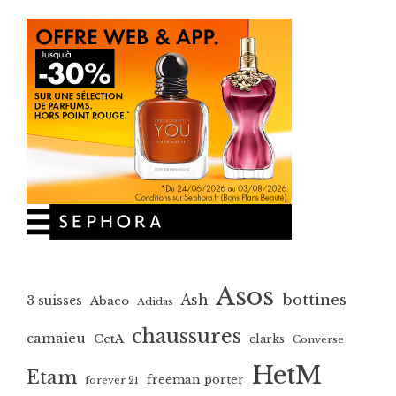
Asos
bottines
Ash
3 suisses
Abaco
Adidas
chaussures
camaieu
CetA
clarks
Converse
HetM
Etam
freeman porter
forever 21