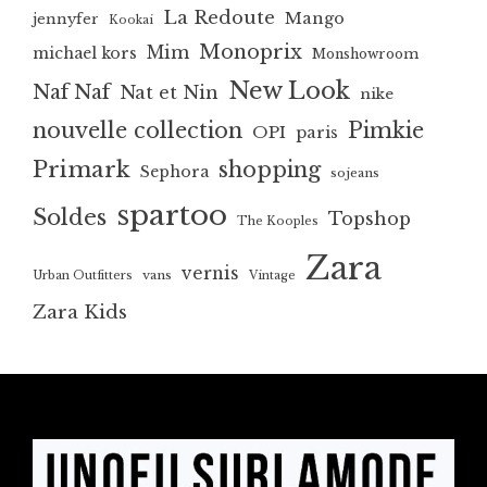
La Redoute
Mango
jennyfer
Kookai
Monoprix
Mim
michael kors
Monshowroom
New Look
Naf Naf
Nat et Nin
nike
nouvelle collection
Pimkie
OPI
paris
Primark
shopping
Sephora
sojeans
spartoo
Soldes
Topshop
The Kooples
Zara
vernis
vans
Urban Outfitters
Vintage
Zara Kids