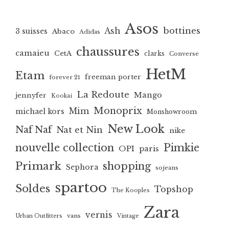
Asos
bottines
Ash
3 suisses
Abaco
Adidas
chaussures
camaieu
CetA
clarks
Converse
HetM
Etam
freeman porter
forever 21
La Redoute
Mango
jennyfer
Kookai
Monoprix
Mim
michael kors
Monshowroom
New Look
Naf Naf
Nat et Nin
nike
nouvelle collection
Pimkie
OPI
paris
Primark
shopping
Sephora
sojeans
spartoo
Soldes
Topshop
The Kooples
Zara
vernis
vans
Urban Outfitters
Vintage