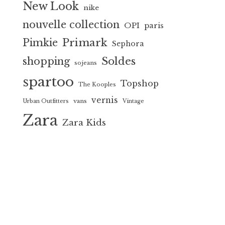
New Look
nike
nouvelle collection
OPI
paris
Primark
Pimkie
Sephora
Soldes
shopping
sojeans
spartoo
Topshop
The Kooples
vernis
vans
Urban Outfitters
Vintage
Zara
Zara Kids