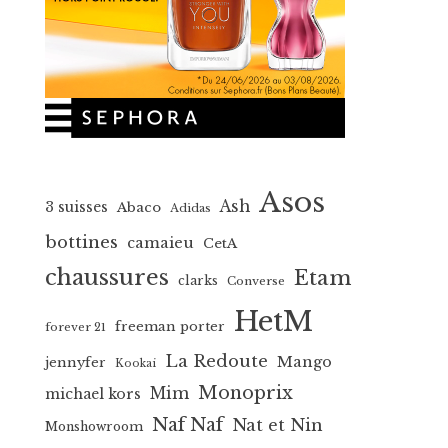
Asos
Ash
3 suisses
Abaco
Adidas
bottines
camaieu
CetA
chaussures
Etam
clarks
Converse
HetM
freeman porter
forever 21
La Redoute
Mango
jennyfer
Kookai
Monoprix
Mim
michael kors
Naf Naf
Nat et Nin
Monshowroom