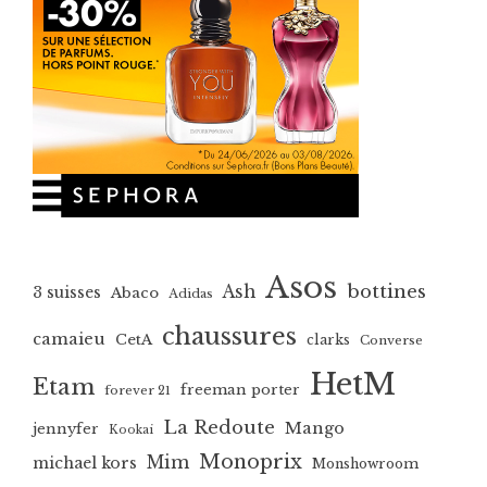
Asos
bottines
Ash
3 suisses
Abaco
Adidas
chaussures
camaieu
CetA
clarks
Converse
HetM
Etam
freeman porter
forever 21
La Redoute
Mango
jennyfer
Kookai
Monoprix
Mim
michael kors
Monshowroom