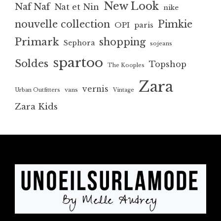
New Look
Naf Naf
Nat et Nin
nike
nouvelle collection
Pimkie
OPI
paris
Primark
shopping
Sephora
sojeans
spartoo
Soldes
Topshop
The Kooples
Zara
vernis
vans
Urban Outfitters
Vintage
Zara Kids