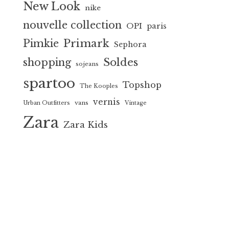
New Look
nike
nouvelle collection
OPI
paris
Primark
Pimkie
Sephora
Soldes
shopping
sojeans
spartoo
Topshop
The Kooples
vernis
vans
Urban Outfitters
Vintage
Zara
Zara Kids