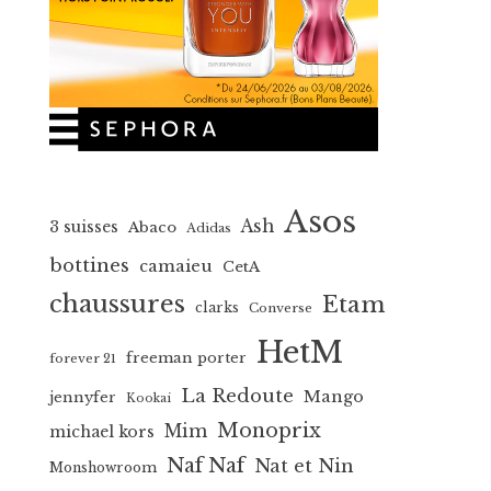
Asos
Ash
3 suisses
Abaco
Adidas
bottines
camaieu
CetA
chaussures
Etam
clarks
Converse
HetM
freeman porter
forever 21
La Redoute
Mango
jennyfer
Kookai
Monoprix
Mim
michael kors
Naf Naf
Nat et Nin
Monshowroom