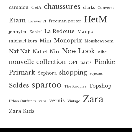
chaussures
camaieu
CetA
clarks
Converse
HetM
Etam
freeman porter
forever 21
La Redoute
Mango
jennyfer
Kookai
Monoprix
Mim
michael kors
Monshowroom
New Look
Naf Naf
Nat et Nin
nike
nouvelle collection
Pimkie
OPI
paris
Primark
shopping
Sephora
sojeans
spartoo
Soldes
Topshop
The Kooples
Zara
vernis
vans
Urban Outfitters
Vintage
Zara Kids