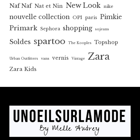
New Look
Naf Naf
Nat et Nin
nike
nouvelle collection
Pimkie
OPI
paris
Primark
shopping
Sephora
sojeans
spartoo
Soldes
Topshop
The Kooples
Zara
vernis
vans
Urban Outfitters
Vintage
Zara Kids