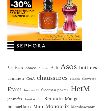
Asos
bottines
Ash
3 suisses
Abaco
Adidas
chaussures
camaieu
CetA
clarks
Converse
HetM
Etam
freeman porter
forever 21
La Redoute
Mango
jennyfer
Kookai
Monoprix
Mim
michael kors
Monshowroom