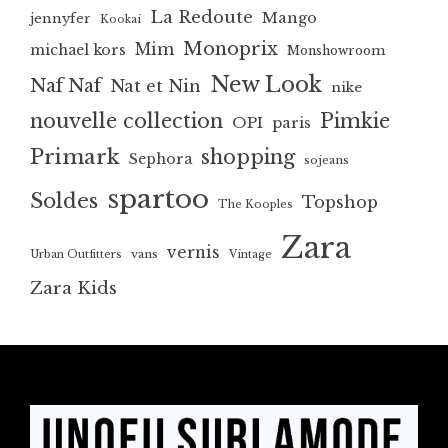
La Redoute
Mango
jennyfer
Kookai
Monoprix
Mim
michael kors
Monshowroom
New Look
Naf Naf
Nat et Nin
nike
nouvelle collection
Pimkie
OPI
paris
Primark
shopping
Sephora
sojeans
spartoo
Soldes
Topshop
The Kooples
Zara
vernis
vans
Urban Outfitters
Vintage
Zara Kids