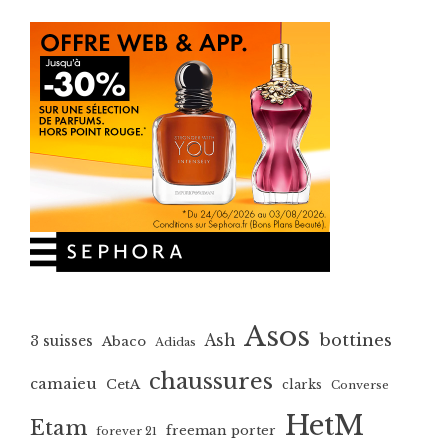
Asos
bottines
Ash
3 suisses
Abaco
Adidas
chaussures
camaieu
CetA
clarks
Converse
HetM
Etam
freeman porter
forever 21