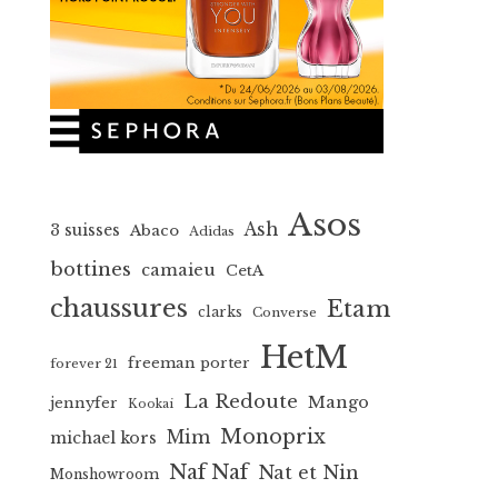
Asos
Ash
3 suisses
Abaco
Adidas
bottines
camaieu
CetA
chaussures
Etam
clarks
Converse
HetM
freeman porter
forever 21
La Redoute
Mango
jennyfer
Kookai
Monoprix
Mim
michael kors
Naf Naf
Nat et Nin
Monshowroom