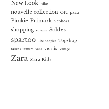
New Look
nike
nouvelle collection
OPI
paris
Primark
Pimkie
Sephora
Soldes
shopping
sojeans
spartoo
Topshop
The Kooples
vernis
vans
Urban Outfitters
Vintage
Zara
Zara Kids