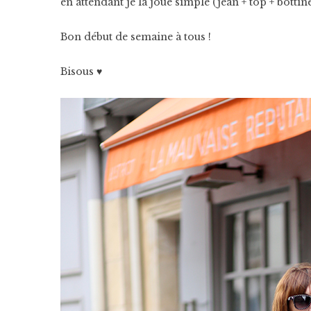
en attendant je la joue simple (jean + top + bottin
Bon début de semaine à tous !
Bisous ♥