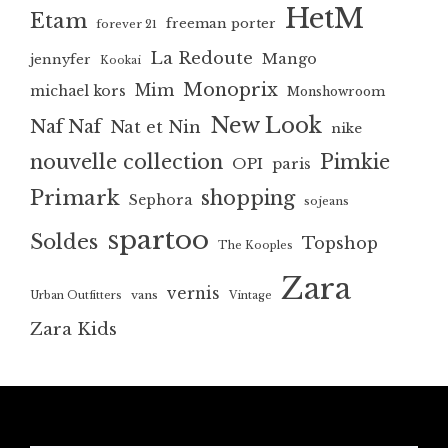
HetM
Etam
freeman porter
forever 21
La Redoute
Mango
jennyfer
Kookai
Monoprix
Mim
michael kors
Monshowroom
New Look
Naf Naf
Nat et Nin
nike
nouvelle collection
Pimkie
OPI
paris
Primark
shopping
Sephora
sojeans
spartoo
Soldes
Topshop
The Kooples
Zara
vernis
vans
Urban Outfitters
Vintage
Zara Kids