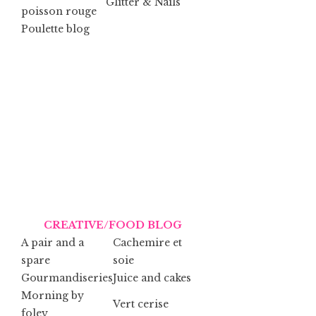
Glitter & Nails
poisson rouge
Poulette blog
CREATIVE/FOOD BLOG
A pair and a
Cachemire et
spare
soie
Gourmandiseries
Juice and cakes
Morning by
Vert cerise
foley