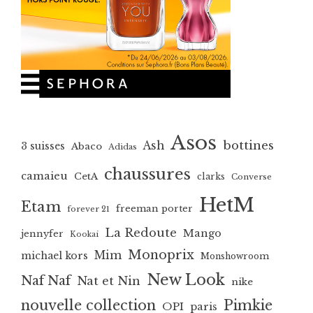
Asos
bottines
Ash
3 suisses
Abaco
Adidas
chaussures
camaieu
CetA
clarks
Converse
HetM
Etam
freeman porter
forever 21
La Redoute
Mango
jennyfer
Kookai
Monoprix
Mim
michael kors
Monshowroom
New Look
Naf Naf
Nat et Nin
nike
nouvelle collection
Pimkie
OPI
paris