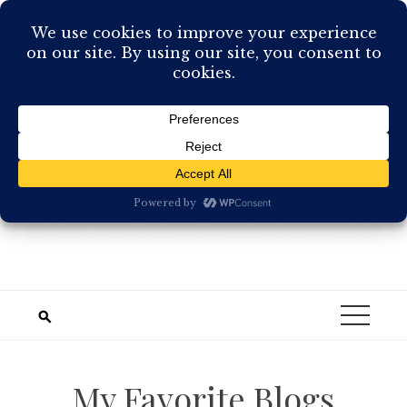
Skip
to
content
My Favorite Blogs