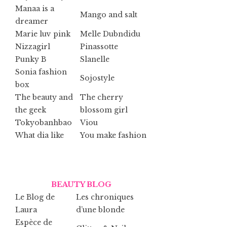
Manaa is a
Mango and salt
dreamer
Marie luv pink
Melle Dubndidu
Nizzagirl
Pinassotte
Punky B
Slanelle
Sonia fashion
Sojostyle
box
The beauty and
The cherry
the geek
blossom girl
Tokyobanhbao
Viou
What dia like
You make fashion
BEAUTY BLOG
Le Blog de
Les chroniques
Laura
d’une blonde
Espèce de