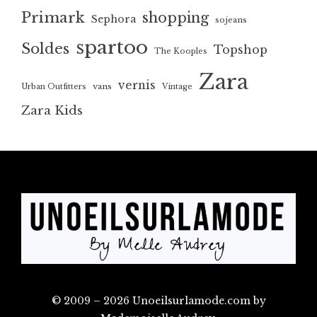
Primark
shopping
Sephora
sojeans
spartoo
Soldes
Topshop
The Kooples
Zara
vernis
vans
Urban Outfitters
Vintage
Zara Kids
© 2009 – 2026 Unoeilsurlamode.com by